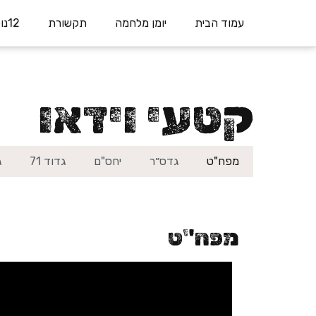
עמוד הבית
יומן מלחמה
תקשורת
12נופלים
קטעי וידאו
מפח"ט​
גדס״ר​
יחס"ם
גדוד 71
ג
מפח"ט