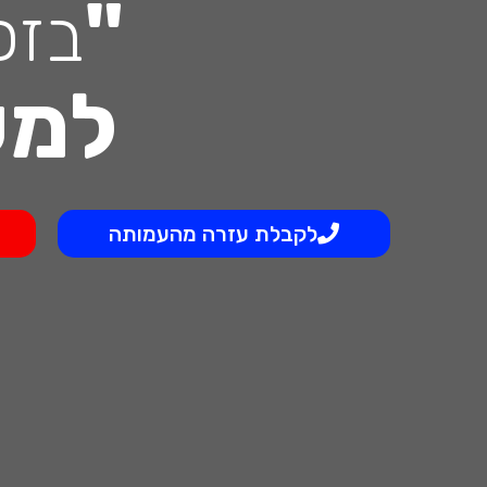
"
בזכ
למע
לקבלת עזרה מהעמותה