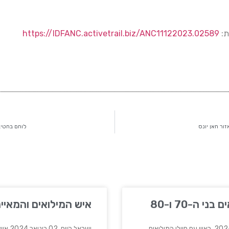
ת:
https://IDFANC.activetrail.biz/ANC11122023.02589
לוחם בחטיבה 55 יוצא הבייתה לבר מצו
י ה-70 ו-80
איש המילואים והמאייר
ישראל היום, 02 בינואר 2024 איש המילואים והמאייר ניר ולדמן