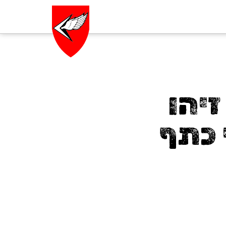
יהו
 כתף