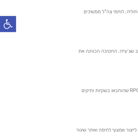
וליה; לוחמי צה"ל ממשיכים
פתח סרגל
ים חמושים בטילי כתף במרחב שג׳עייה. החטיבה הכווינה את
במהלך פעילות של צוות קרב חטיבתי 460 במרחב ג׳אבליה, איתרו הלוחמים מטעני חבלה, קאלצ׳ניקוב ו-RPG שהוחבאו בשקיות ותיקים
 מפירים ומטענים בג׳באליה, איתרו לוחמי המילואים של חטיבה 551 מחרטה לייצור אמצעי לחימה ואתר שיגור