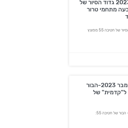
חמ״ל, 24 בדצמבר 2023 גדוד הסיור של
ץ ארבעה מתחמי טרור
ד
שי לוי, מאקו, 22 בדצמבר 2023-הבור
5: הצצה ל"קדמית" של