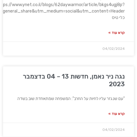
ttps://www.ynet.co.il/blogs/62daywarmor/article/bkgs4ugj8p?
n=general_share&utm_medium=social&utm_content=Header
כלי טיס
קרא עוד »
04/02/2024
נגה ניר נאמן, חדשות 13 – 04 בדצמבר
2023
"עם שנגזר עליו לחיות על החרב": המשפחה שמתאחדת שוב בשדה
קרא עוד »
04/02/2024