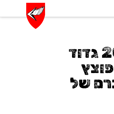
חמ״ל, 24 בדצמבר 2023 גדוד
ל חטיבה 55 מפוצץ
רם של