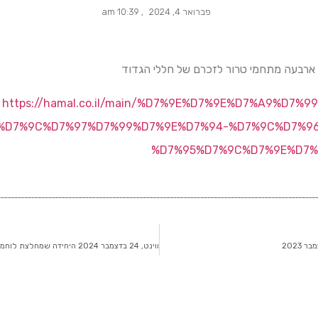
פברואר 4, 2024
,
10:39 am
https://hamal.co.il/main/%D7%9E%D7%9E%D7%A9%D7
%D7%9C%D7%97%D7%99%D7%9E%D7%94-%D7%9C%D7%9
%D7%95%D7%9C%D7%9E%D7%