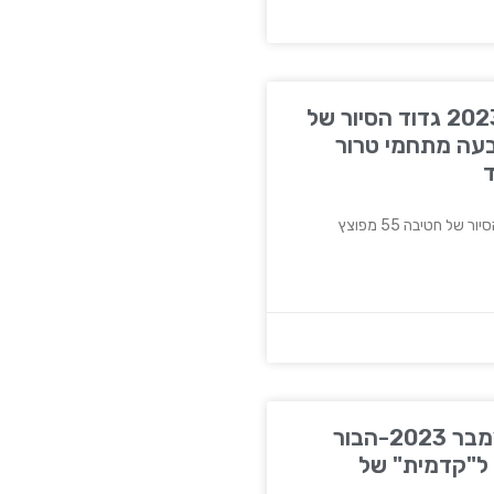
חמ״ל, 24 בדצמבר 2023 גדוד הסיור של
ץ ארבעה מתחמי טרור
ד
שי לוי, מאקו, 22 בדצמבר 2023-הבור
5: הצצה ל"קדמית" של