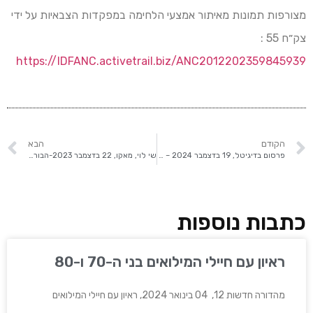
מצורפות תמונות מאיתור אמצעי הלחימה במפקדות הצבאיות על ידי
צק״ח 55 :
https://IDFANC.activetrail.biz/ANC2012202359845939
הקודם
הבא
פרסום בדיגיטל, 19 בדצמבר 2024 – 3 חברים מהבית שנלחמים יחד, 2 מחטיבה 55
שי לוי, מאקו, 22 בדצמבר 2023-הבור של חטיבה 55: הצצה ל"קדמית" של הצנחנים במילואים
כתבות נוספות
ראיון עם חיילי המילואים בני ה-70 ו-80
מהדורה חדשות 12, 04 בינואר 2024, ראיון עם חיילי המילואים