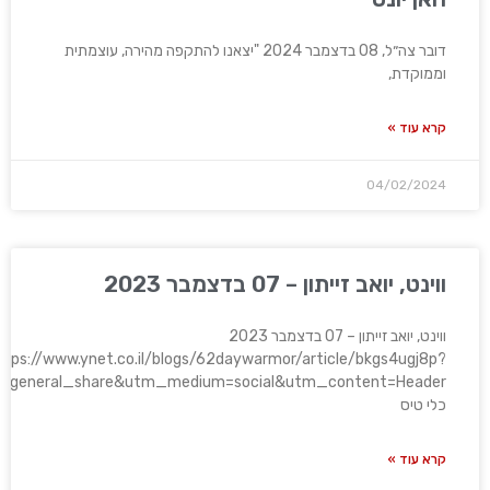
דובר צה״ל, 08 בדצמבר 2024 "יצאנו להתקפה מהירה, עוצמתית
וממוקדת,
קרא עוד »
04/02/2024
ווינט, יואב זייתון – 07 בדצמבר 2023
ווינט, יואב זייתון – 07 בדצמבר 2023
ttps://www.ynet.co.il/blogs/62daywarmor/article/bkgs4ugj8p?
n=general_share&utm_medium=social&utm_content=Header
כלי טיס
קרא עוד »